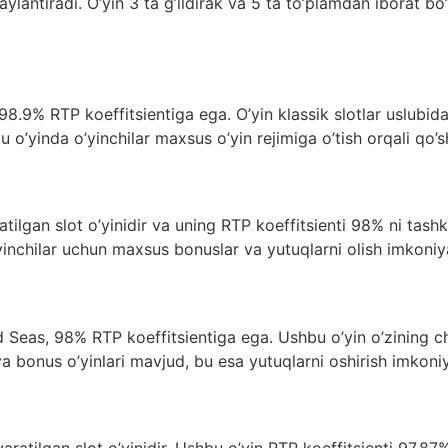
ylantiradi. O’yin 3 ta g’ildirak va 5 ta to’plamdan iborat bo’
8.9% RTP koeffitsientiga ega. O’yin klassik slotlar uslubida 
 o’yinda o’yinchilar maxsus o’yin rejimiga o’tish orqali qo’s
gan slot o’yinidir va uning RTP koeffitsienti 98% ni tashkil
O’yinchilar uchun maxsus bonuslar va yutuqlarni olish imkoniy
Seas, 98% RTP koeffitsientiga ega. Ushbu o’yin o’zining chir
 va bonus o’yinlari mavjud, bu esa yutuqlarni oshirish imkoniy