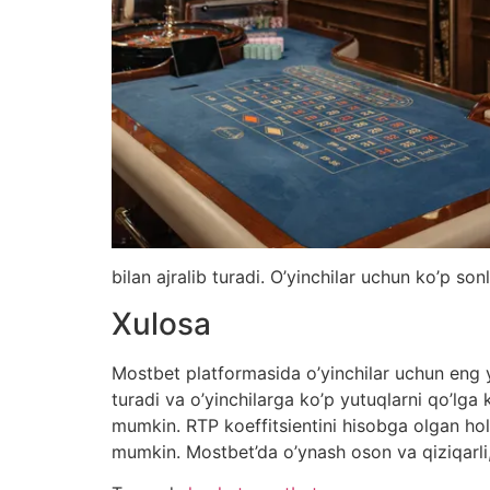
bilan ajralib turadi. O’yinchilar uchun ko’p so
Xulosa
Mostbet platformasida o’yinchilar uchun eng yu
turadi va o’yinchilarga ko’p yutuqlarni qo’lga k
mumkin. RTP koeffitsientini hisobga olgan holda
mumkin. Mostbet’da o’ynash oson va qiziqarli, s