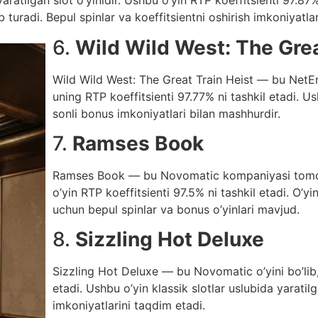
ilgan slot o’yinidir. Ushbu o’yin RTP koeffitsienti 97.87% n
lib turadi. Bepul spinlar va koeffitsientni oshirish imkoniyatla
6.
Wild Wild West: The Grea
Wild Wild West: The Great Train Heist — bu NetEnt
uning RTP koeffitsienti 97.77% ni tashkil etadi. Us
sonli bonus imkoniyatlari bilan mashhurdir.
7.
Ramses Book
Ramses Book — bu Novomatic kompaniyasi tomonid
o’yin RTP koeffitsienti 97.5% ni tashkil etadi. O’yi
uchun bepul spinlar va bonus o’yinlari mavjud.
8.
Sizzling Hot Deluxe
Sizzling Hot Deluxe — bu Novomatic o’yini bo’lib,
etadi. Ushbu o’yin klassik slotlar uslubida yaratil
imkoniyatlarini taqdim etadi.