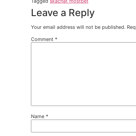
Tagged
skachat mostbet
Leave a Reply
Your email address will not be published.
Req
Comment
*
Name
*