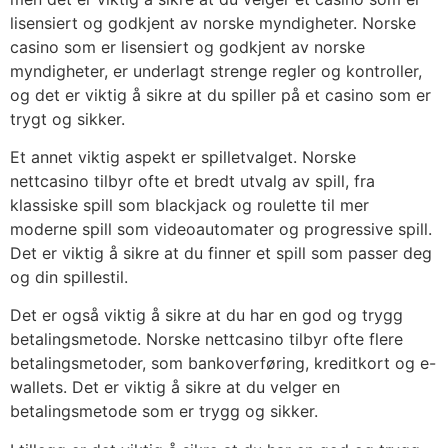
lisensiert og godkjent av norske myndigheter. Norske
casino som er lisensiert og godkjent av norske
myndigheter, er underlagt strenge regler og kontroller,
og det er viktig å sikre at du spiller på et casino som er
trygt og sikker.
Et annet viktig aspekt er spilletvalget. Norske
nettcasino tilbyr ofte et bredt utvalg av spill, fra
klassiske spill som blackjack og roulette til mer
moderne spill som videoautomater og progressive spill.
Det er viktig å sikre at du finner et spill som passer deg
og din spillestil.
Det er også viktig å sikre at du har en god og trygg
betalingsmetode. Norske nettcasino tilbyr ofte flere
betalingsmetoder, som bankoverføring, kreditkort og e-
wallets. Det er viktig å sikre at du velger en
betalingsmetode som er trygg og sikker.