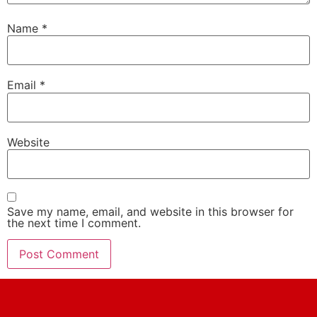
Name
*
Email
*
Website
Save my name, email, and website in this browser for
the next time I comment.