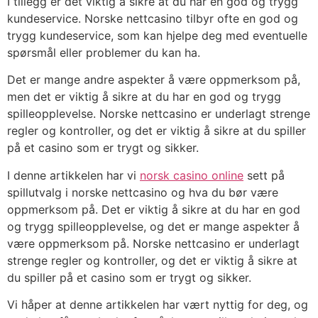
I tillegg er det viktig å sikre at du har en god og trygg
kundeservice. Norske nettcasino tilbyr ofte en god og
trygg kundeservice, som kan hjelpe deg med eventuelle
spørsmål eller problemer du kan ha.
Det er mange andre aspekter å være oppmerksom på,
men det er viktig å sikre at du har en god og trygg
spilleopplevelse. Norske nettcasino er underlagt strenge
regler og kontroller, og det er viktig å sikre at du spiller
på et casino som er trygt og sikker.
I denne artikkelen har vi
norsk casino online
sett på
spillutvalg i norske nettcasino og hva du bør være
oppmerksom på. Det er viktig å sikre at du har en god
og trygg spilleopplevelse, og det er mange aspekter å
være oppmerksom på. Norske nettcasino er underlagt
strenge regler og kontroller, og det er viktig å sikre at
du spiller på et casino som er trygt og sikker.
Vi håper at denne artikkelen har vært nyttig for deg, og