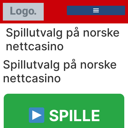
Spillutvalg på norske
nettcasino
Spillutvalg på norske
nettcasino
SPILLE