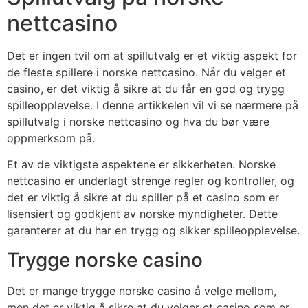
nettcasino
Det er ingen tvil om at spillutvalg er et viktig aspekt for
de fleste spillere i norske nettcasino. Når du velger et
casino, er det viktig å sikre at du får en god og trygg
spilleopplevelse. I denne artikkelen vil vi se nærmere på
spillutvalg i norske nettcasino og hva du bør være
oppmerksom på.
Et av de viktigste aspektene er sikkerheten. Norske
nettcasino er underlagt strenge regler og kontroller, og
det er viktig å sikre at du spiller på et casino som er
lisensiert og godkjent av norske myndigheter. Dette
garanterer at du har en trygg og sikker spilleopplevelse.
Trygge norske casino
Det er mange trygge norske casino å velge mellom,
men det er viktig å sikre at du velger et casino som er