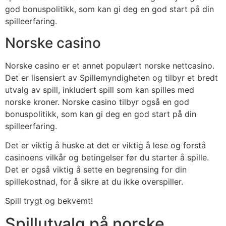
god bonuspolitikk, som kan gi deg en god start på din
spilleerfaring.
Norske casino
Norske casino er et annet populært norske nettcasino.
Det er lisensiert av Spillemyndigheten og tilbyr et bredt
utvalg av spill, inkludert spill som kan spilles med
norske kroner. Norske casino tilbyr også en god
bonuspolitikk, som kan gi deg en god start på din
spilleerfaring.
Det er viktig å huske at det er viktig å lese og forstå
casinoens vilkår og betingelser før du starter å spille.
Det er også viktig å sette en begrensing for din
spillekostnad, for å sikre at du ikke overspiller.
Spill trygt og bekvemt!
Spillutvalg på norske