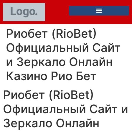
Риобет (RioBet)
Официальный Сайт
и Зеркало Онлайн
Казино Рио Бет
Риобет (RioBet)
Официальный Сайт и
Зеркало Онлайн