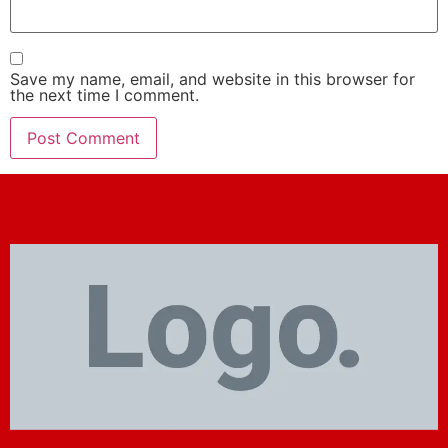
Save my name, email, and website in this browser for
the next time I comment.