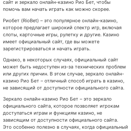
сайт и зеркало онлайн-казино Рио Бет, чтобы
помочь вам начать играть как можно скорее.
Риобет (RioBet) – это популярное онлайн-казино,
которое предлагает широкий спектр игр, включая
слоты, карточные игры, рулетку и другие. Казино
имеет официальный сайт, где вы можете
зарегистрироваться и начать играть.
Однако, в некоторых случаях, официальный сайт
может быть недоступен из-за технических проблем
или других причин. В этом случае, зеркало онлайн-
казино Рио Бет – отличный способ играть в казино,
не зависящий от доступности официального сайта.
Зеркало онлайн-казино Рио Бет – это зеркало
официального сайта, которое позволяет игрокам
доступаться играм и функциям казино, не
зависящим от доступности официального сайта.
Это особенно полезно в случаях, когда официальный