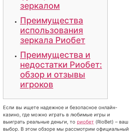
зеркалом
Преимущества
использования
зеркала Риобет
Преимущества и
недостатки Риобет:
обзор и отзывы
игроков
Если вы ищете надежное и безопасное онлайн-
казино, где можно играть в любимые игры и
выиграть реальные деньги, то
риобет
(RioBet) – ваш
выбор. В этом обзоре мы рассмотрим официальный