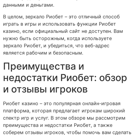
данными и деньгами.
В целом, зеркало Риобет – это отличный способ
играть в игры и использовать функции Риобет
казино, если официальный сайт не доступен. Вам
нужно быть осторожным, когда используете
зеркало Риобет, и убедиться, что веб-адрес
является рабочим и безопасным.
Преимущества и
недостатки Риобет: обзор
и отзывы игроков
Риобет казино – это популярная онлайн-игровая
платформа, которая предлагает игрокам широкий
спектр игр и услуг. В этом обзоре мы рассмотрим
преимущества и недостатки Риобет, а также
соберем отзывы игроков, чтобы помочь вам сделать