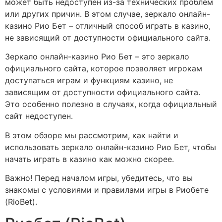
может быть недоступен из-за технических проблем
или других причин. В этом случае, зеркало онлайн-
казино Рио Бет – отличный способ играть в казино,
не зависящий от доступности официального сайта.
Зеркало онлайн-казино Рио Бет – это зеркало
официального сайта, которое позволяет игрокам
доступаться играм и функциям казино, не
зависящим от доступности официального сайта.
Это особенно полезно в случаях, когда официальный
сайт недоступен.
В этом обзоре мы рассмотрим, как найти и
использовать зеркало онлайн-казино Рио Бет, чтобы
начать играть в казино как можно скорее.
Важно! Перед началом игры, убедитесь, что вы
знакомы с условиями и правилами игры в Риобете
(RioBet).