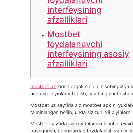
interfeysining
afzalliklari
Mostbet
foydalanuvchi
interfeysining asosiy
afzalliklari
mostbet uz
kirish orqali siz o’z hisobingizga 
unda siz o’yinlarni topish, hisobingizni bosh
Mostbet uz saytida siz mostbet apk ni yuklab o
ta’minlangan bo’lib, unda siz turli xil o’yinlar
Mostbet saytida siz foydalanuvchi interfeysida
boshqarish, bonuslardan foydalanish va o’yinlar