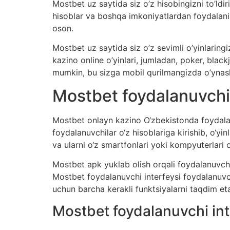
Mostbet uz saytida siz o’z hisobingizni to’ldir
hisoblar va boshqa imkoniyatlardan foydalanis
oson.
Mostbet uz saytida siz o’z sevimli o’yinlaring
kazino online o’yinlari, jumladan, poker, bla
mumkin, bu sizga mobil qurilmangizda o’ynash
Mostbet foydalanuvchi i
Mostbet onlayn kazino O‘zbekistonda foydalanuv
foydalanuvchilar o‘z hisoblariga kirishib, o‘yi
va ularni o‘z smartfonlari yoki kompyuterlari 
Mostbet apk yuklab olish orqali foydalanuvchil
Mostbet foydalanuvchi interfeysi foydalanuvchil
uchun barcha kerakli funktsiyalarni taqdim eta
Mostbet foydalanuvchi inte