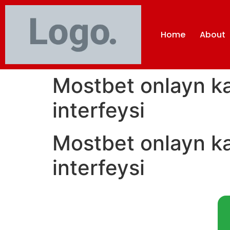
Home
About
Mostbet onlayn ka
interfeysi
Mostbet onlayn ka
interfeysi