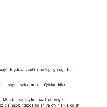
 sayti foydalanuvchi interfeysiga ega bo’lib,
uz sayti kazino online o’yinlari bilan
z. Mostbet uz saytida siz hisobingizni
z o’z hisobingizga kirish va o’yinlarga kirish