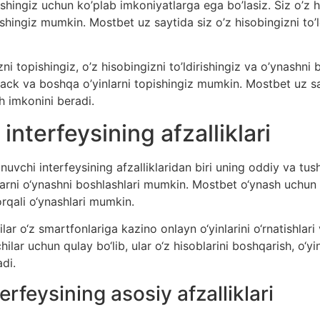
ishingiz uchun ko’plab imkoniyatlarga ega bo’lasiz. Siz o’z h
hingiz mumkin. Mostbet uz saytida siz o’z hisobingizni to’l
izni topishingiz, o’z hisobingizni to’ldirishingiz va o’ynash
ckjack va boshqa o’yinlarni topishingiz mumkin. Mostbet uz 
 imkonini beradi.
nterfeysining afzalliklari
chi interfeysining afzalliklaridan biri uning oddiy va tushun
nlarni o‘ynashni boshlashlari mumkin. Mostbet o‘ynash uchun fo
orqali o‘ynashlari mumkin.
ar o‘z smartfonlariga kazino onlayn o‘yinlarini o‘rnatishlari
ar uchun qulay bo‘lib, ular o‘z hisoblarini boshqarish, o‘yinl
di.
rfeysining asosiy afzalliklari