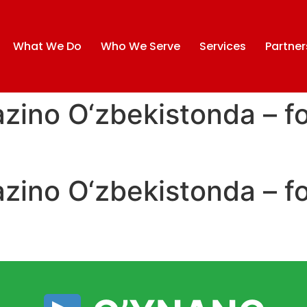
What We Do
Who We Serve
Services
Partner
zino O‘zbekistonda – f
zino O‘zbekistonda – f