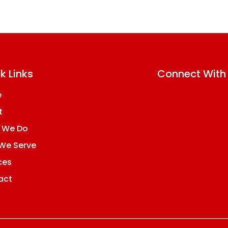
k Links
Connect With
e
t
 We Do
We Serve
ces
act