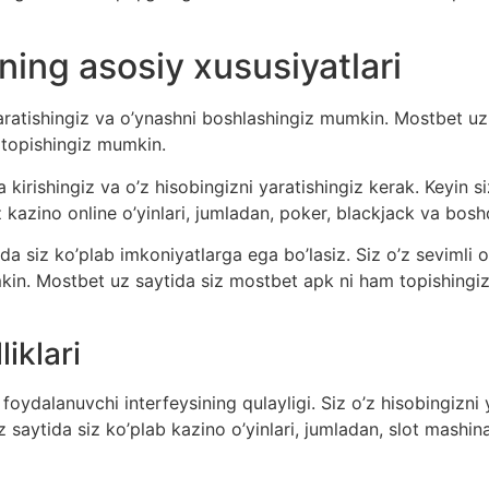
ing asosiy xususiyatlari
yaratishingiz va o’ynashni boshlashingiz mumkin. Mostbet uz 
i topishingiz mumkin.
rishingiz va o’z hisobingizni yaratishingiz kerak. Keyin siz
kazino online o’yinlari, jumladan, poker, blackjack va bosh
a siz ko’plab imkoniyatlarga ega bo’lasiz. Siz o’z sevimli o’
umkin. Mostbet uz saytida siz mostbet apk ni ham topishing
iklari
foydalanuvchi interfeysining qulayligi. Siz o’z hisobingizni y
saytida siz ko’plab kazino o’yinlari, jumladan, slot mashinal