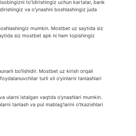
isobingizni to’ldirishingiz uchun kartalar, bank
dirishingiz va o’ynashni boshlashingiz juda
ni boshlashingiz mumkin. Mostbet uz saytida siz
saytida siz mostbet apk ni ham topishingiz
arli bo‘lishidir. Mostbet uz kirish orqali
ydalanuvchilar turli xil o‘yinlarni tanlashlari
 va ularni istalgan vaqtda o‘ynashlari mumkin.
arni tanlash va pul mablag‘larini o‘tkazishlari