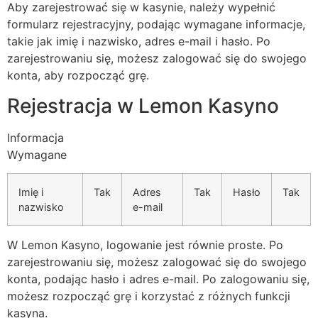
Aby zarejestrować się w kasynie, należy wypełnić
formularz rejestracyjny, podając wymagane informacje,
takie jak imię i nazwisko, adres e-mail i hasło. Po
zarejestrowaniu się, możesz zalogować się do swojego
konta, aby rozpocząć grę.
Rejestracja w Lemon Kasyno
Informacja
Wymagane
Imię i
Tak
Adres
Tak
Hasło
Tak
nazwisko
e-mail
W Lemon Kasyno, logowanie jest równie proste. Po
zarejestrowaniu się, możesz zalogować się do swojego
konta, podając hasło i adres e-mail. Po zalogowaniu się,
możesz rozpocząć grę i korzystać z różnych funkcji
kasyna.