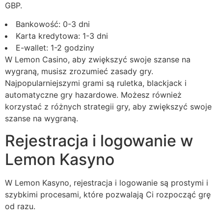
GBP.
Bankowość: 0-3 dni
Karta kredytowa: 1-3 dni
E-wallet: 1-2 godziny
W Lemon Casino, aby zwiększyć swoje szanse na
wygraną, musisz zrozumieć zasady gry.
Najpopularniejszymi grami są ruletka, blackjack i
automatyczne gry hazardowe. Możesz również
korzystać z różnych strategii gry, aby zwiększyć swoje
szanse na wygraną.
Rejestracja i logowanie w
Lemon Kasyno
W Lemon Kasyno, rejestracja i logowanie są prostymi i
szybkimi procesami, które pozwalają Ci rozpocząć grę
od razu.