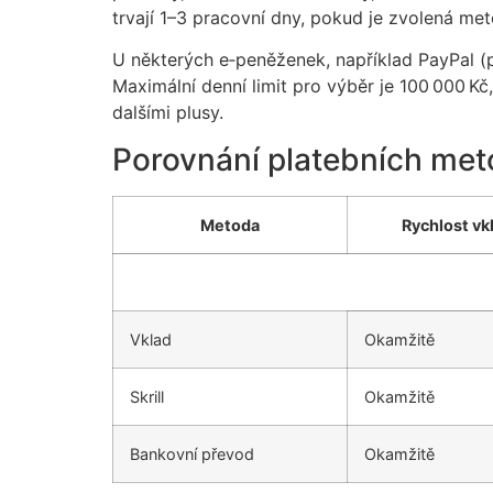
trvají 1–3 pracovní dny, pokud je zvolená me
U některých e‑peněženek, například PayPal (
Maximální denní limit pro výběr je 100 000 Kč
dalšími plusy.
Porovnání platebních me
Metoda
Rychlost vk
Vklad
Okamžitě
Skrill
Okamžitě
Bankovní převod
Okamžitě