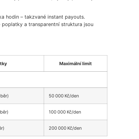
a hodin – takzvané instant payouts.
 poplatky a transparentní struktura jsou
tky
Maximální limit
ýběr)
50 000 Kč/den
ýběr)
100 000 Kč/den
ěr)
200 000 Kč/den