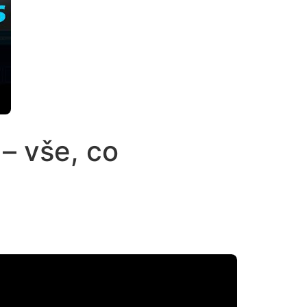
– vše, co