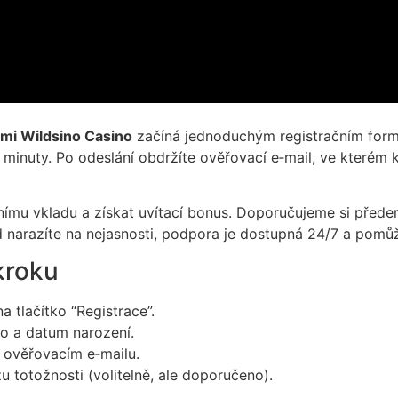
ami Wildsino Casino
začíná jednoduchým registračním formul
 minuty. Po odeslání obdržíte ověřovací e‑mail, ve kterém 
ímu vkladu a získat uvítací bonus. Doporučujeme si předem 
d narazíte na nejasnosti, podpora je dostupná 24/7 a po
kroku
a tlačítko “Registrace”.
lo a datum narození.
v ověřovacím e‑mailu.
totožnosti (volitelně, ale doporučeno).