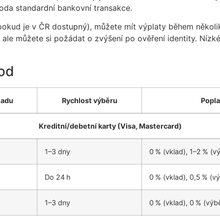
toda standardní bankovní transakce.
pokud je v ČR dostupný), můžete mít výplaty během několik
, ale můžete si požádat o zvýšení po ověření identity. Nízké
tod
ladu
Rychlost výběru
Popla
Kreditní/debetní karty (Visa, Mastercard)
1–3 dny
0 % (vklad), 1–2 % (v
Do 24 h
0 % (vklad), 0,5 % (v
1–3 dny
0 % (vklad), 0 % (výb