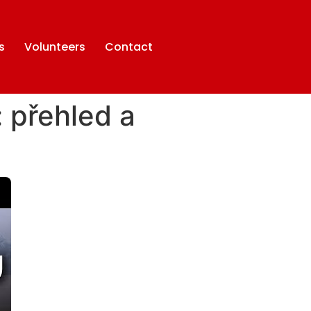
s
Volunteers
Contact
: přehled a