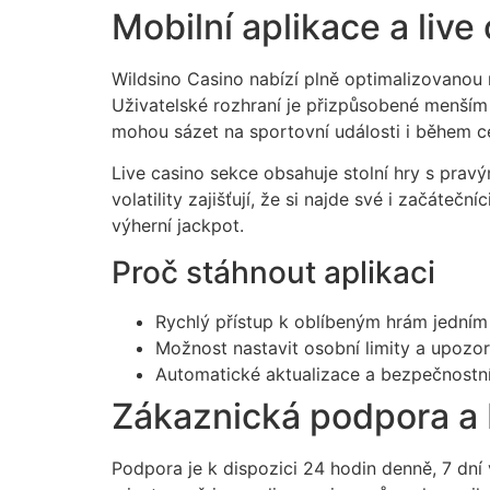
Mobilní aplikace a live
Wildsino Casino nabízí plně optimalizovanou m
Uživatelské rozhraní je přizpůsobené menším 
mohou sázet na sportovní události i během c
Live casino sekce obsahuje stolní hry s pravý
volatility zajišťují, že si najde své i začáte
výherní jackpot.
Proč stáhnout aplikaci
Rychlý přístup k oblíbeným hrám jedním 
Možnost nastavit osobní limity a upozor
Automatické aktualizace a bezpečnostní
Zákaznická podpora a
Podpora je k dispozici 24 hodin denně, 7 dní 