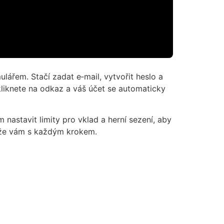
ářem. Stačí zadat e‑mail, vytvořit heslo a
kliknete na odkaz a váš účet se automaticky
nastavit limity pro vklad a herní sezení, aby
může vám s každým krokem.