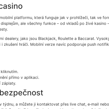
 casino
obilní platformu, která funguje jak v prohlížeči, tak ve fo
displejům, ale všechny funkce – od vkladů po živé kasino 
esty.
mi dealery, jako jsou Blackjack, Roulette a Baccarat. Vyso
čníci i zkušení hráči. Mobilní verze navíc podporuje push no
kliknutím.
nění přímo v aplikaci.
 záplaty.
 bezpečnost
v týdnu, a můžete ji kontaktovat přes live chat, e‑mail neb