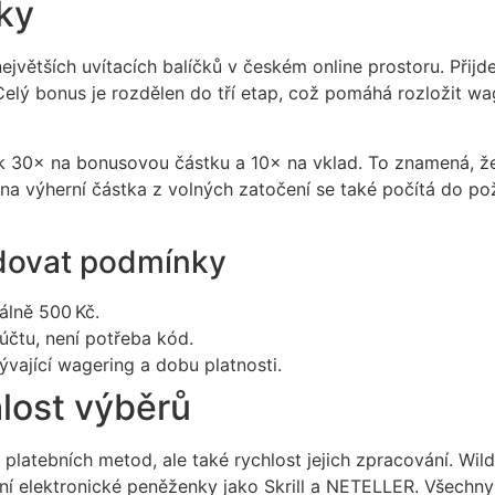
ky
ejvětších uvítacích balíčků v českém online prostoru. Přij
Celý bonus je rozdělen do tří etap, což pomáhá rozložit wa
 30× na bonusovou částku a 10× na vklad. To znamená, že
na výherní částka z volných zatočení se také počítá do pož
edovat podmínky
málně 500 Kč.
účtu, není potřeba kód.
vající wagering a dobu platnosti.
lost výběrů
 platebních metod, ale také rychlost jejich zpracování. Wi
rní elektronické peněženky jako Skrill a NETELLER. Všechn