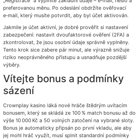
„Registrace“ a vyplníte základní údaje – e‑mail, heslo a
preferovanou měnu. Po odeslání obdržíte ověřovací
e‑mail, který musíte potvrdit, aby byl účet aktivován.
Jakmile je účet aktivní, je dobré prověřit si nastavení
zabezpečení: nastavit dvoufaktorové ověření (2FA) a
zkontrolovat, že jsou osobní údaje správně vyplněny.
Tento krok sice zabere pár minut, ale výrazně snižuje
riziko neoprávněného přístupu a usnadňuje pozdější
výběry.
Vítejte bonus a podmínky
sázení
Crownplay kasino láká nové hráče štědrým uvítacím
bonusem, který se skládá ze 100 % match bonusu až do
výše 10 000 Kč a 50 volných zatočení na vybrané sloty.
Bonus je automaticky připsán po první vkladu, ale aby
jej mohl hráč využít, musí splnit standardní podmínky