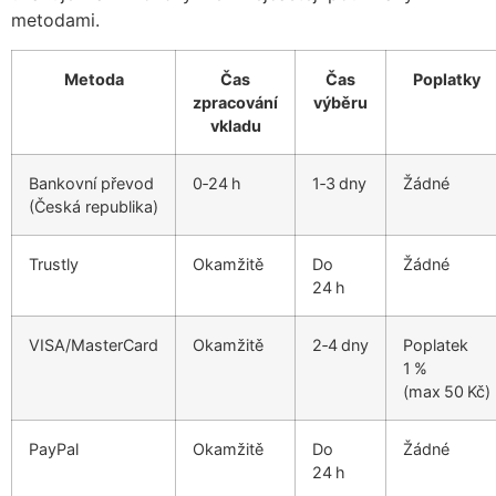
metodami.
Metoda
Čas
Čas
Poplatky
zpracování
výběru
vkladu
Bankovní převod
0‑24 h
1‑3 dny
Žádné
(Česká republika)
Trustly
Okamžitě
Do
Žádné
24 h
VISA/MasterCard
Okamžitě
2‑4 dny
Poplatek
1 %
(max 50 Kč)
PayPal
Okamžitě
Do
Žádné
24 h