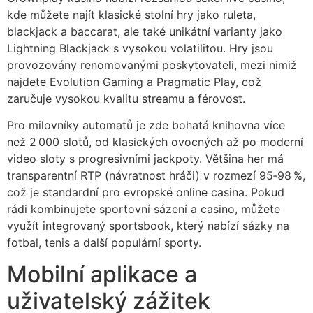
kde můžete najít klasické stolní hry jako ruleta,
blackjack a baccarat, ale také unikátní varianty jako
Lightning Blackjack s vysokou volatilitou. Hry jsou
provozovány renomovanými poskytovateli, mezi nimiž
najdete Evolution Gaming a Pragmatic Play, což
zaručuje vysokou kvalitu streamu a férovost.
Pro milovníky automatů je zde bohatá knihovna více
než 2 000 slotů, od klasických ovocných až po moderní
video sloty s progresivními jackpoty. Většina her má
transparentní RTP (návratnost hráči) v rozmezí 95‑98 %,
což je standardní pro evropské online casina. Pokud
rádi kombinujete sportovní sázení a casino, můžete
využít integrovaný sportsbook, který nabízí sázky na
fotbal, tenis a další populární sporty.
Mobilní aplikace a
uživatelský zážitek