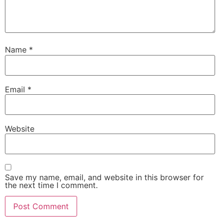
Name
*
Email
*
Website
Save my name, email, and website in this browser for
the next time I comment.