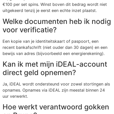
€100 per set spins. Winst boven dit bedrag wordt niet
uitgekeerd tenzij je eerst een echte inzet plaatst.
Welke documenten heb ik nodig
voor verificatie?
Een kopie van je identiteitskaart of paspoort, een
recent bankafschrift (niet ouder dan 30 dagen) en een
bewijs van adres (bijvoorbeeld een energierekening).
Kan ik met mijn iDEAL-account
direct geld opnemen?
Ja, iDEAL wordt ondersteund voor zowel stortingen als
opnames. Opnames via iDEAL zijn meestal binnen 24
uur verwerkt.
Hoe werkt verantwoord gokken