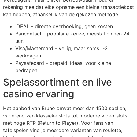
rekening mee dat elke opname een kleine transactiekost
kan hebben, afhankelijk van de gekozen methode.
iDEAL – directe overboeking, geen kosten.
Bancontact – populaire keuze, meestal binnen 24
uur.
Visa/Mastercard – veilig, maar soms 1‑3
werkdagen.
Paysafecard – prepaid, ideaal voor kleine
bedragen.
Spelassortiment en live
casino ervaring
Het aanbod van Bruno omvat meer dan 1500 spellen,
variërend van klassieke slots tot moderne video‑slots
met hoge RTP (Return to Player). Voor fans van
tafelspelen vind je meerdere varianten van roulette,