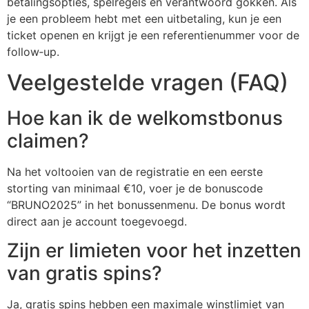
betalingsopties, spelregels en verantwoord gokken. Als
je een probleem hebt met een uitbetaling, kun je een
ticket openen en krijgt je een referentienummer voor de
follow‑up.
Veelgestelde vragen (FAQ)
Hoe kan ik de welkomstbonus
claimen?
Na het voltooien van de registratie en een eerste
storting van minimaal €10, voer je de bonuscode
“BRUNO2025” in het bonussenmenu. De bonus wordt
direct aan je account toegevoegd.
Zijn er limieten voor het inzetten
van gratis spins?
Ja, gratis spins hebben een maximale winstlimiet van