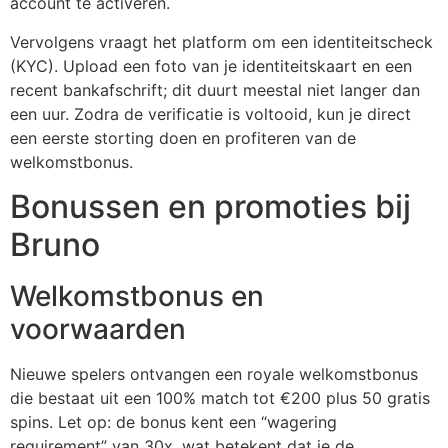
account te activeren.
Vervolgens vraagt het platform om een identiteitscheck
(KYC). Upload een foto van je identiteitskaart en een
recent bankafschrift; dit duurt meestal niet langer dan
een uur. Zodra de verificatie is voltooid, kun je direct
een eerste storting doen en profiteren van de
welkomstbonus.
Bonussen en promoties bij
Bruno
Welkomstbonus en
voorwaarden
Nieuwe spelers ontvangen een royale welkomstbonus
die bestaat uit een 100% match tot €200 plus 50 gratis
spins. Let op: de bonus kent een “wagering
requirement” van 30x, wat betekent dat je de