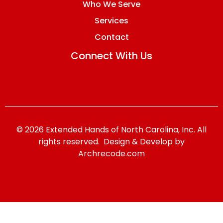
Who We Serve
Services
Contact
Connect With Us
© 2026 Extended Hands of North Carolina, Inc. All
rights reserved. Design & Develop by
Archrecode.com