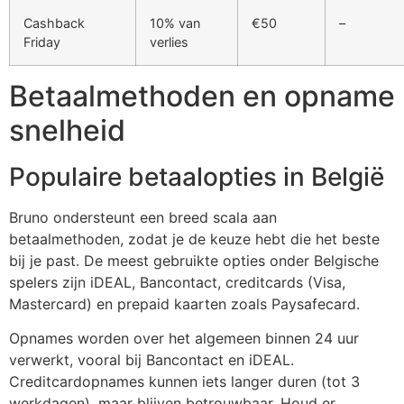
Cashback
10% van
€50
–
Friday
verlies
Betaalmethoden en opname
snelheid
Populaire betaalopties in België
Bruno ondersteunt een breed scala aan
betaalmethoden, zodat je de keuze hebt die het beste
bij je past. De meest gebruikte opties onder Belgische
spelers zijn iDEAL, Bancontact, creditcards (Visa,
Mastercard) en prepaid kaarten zoals Paysafecard.
Opnames worden over het algemeen binnen 24 uur
verwerkt, vooral bij Bancontact en iDEAL.
Creditcardopnames kunnen iets langer duren (tot 3
werkdagen), maar blijven betrouwbaar. Houd er