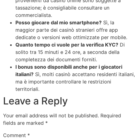
provenienti da casinò online sono soggette a
tassazione; è consigliabile consultare un
commercialista.
Posso giocare dal mio smartphone?
Sì, la
maggior parte dei casinò stranieri offre app
dedicate o versioni web ottimizzate per mobile.
Quanto tempo ci vuole per la verifica KYC?
Di
solito tra 15 minuti e 24 ore, a seconda della
completezza dei documenti forniti.
I bonus sono disponibili anche per i giocatori
italiani?
Sì, molti casinò accettano residenti italiani,
ma è importante controllare le restrizioni
territoriali.
Leave a Reply
Your email address will not be published.
Required
fields are marked
*
Comment
*