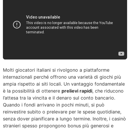
Molti giocatori italiani si rivolgono a piattaforme
internazionali perché offrono una varietà di giochi più
ampia rispetto ai siti locali. Un vantaggio fondamentale
è la possibilità di ottenere
prelievi rapidi
, che riducono
l’attesa tra la vincita e il denaro sul conto bancario.
Quando i fondi arrivano in pochi minuti, si può
reinvestire subito o prelevare per le spese quotidiane,
senza dover pianificare a lungo termine. Inoltre, i casinò
stranieri spesso propongono bonus più generosi e