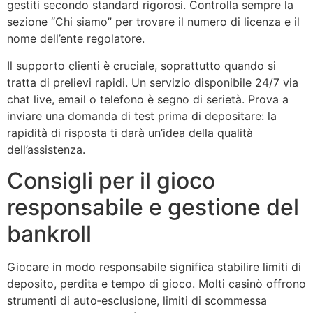
gestiti secondo standard rigorosi. Controlla sempre la
sezione “Chi siamo” per trovare il numero di licenza e il
nome dell’ente regolatore.
Il supporto clienti è cruciale, soprattutto quando si
tratta di prelievi rapidi. Un servizio disponibile 24/7 via
chat live, email o telefono è segno di serietà. Prova a
inviare una domanda di test prima di depositare: la
rapidità di risposta ti darà un’idea della qualità
dell’assistenza.
Consigli per il gioco
responsabile e gestione del
bankroll
Giocare in modo responsabile significa stabilire limiti di
deposito, perdita e tempo di gioco. Molti casinò offrono
strumenti di auto‑esclusione, limiti di scommessa