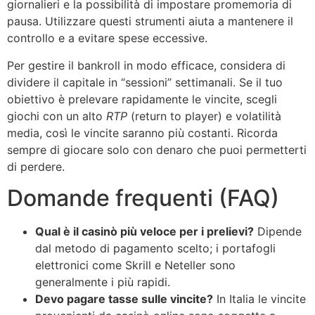
giornalieri e la possibilità di impostare promemoria di
pausa. Utilizzare questi strumenti aiuta a mantenere il
controllo e a evitare spese eccessive.
Per gestire il bankroll in modo efficace, considera di
dividere il capitale in “sessioni” settimanali. Se il tuo
obiettivo è prelevare rapidamente le vincite, scegli
giochi con un alto
RTP
(return to player) e volatilità
media, così le vincite saranno più costanti. Ricorda
sempre di giocare solo con denaro che puoi permetterti
di perdere.
Domande frequenti (FAQ)
Qual è il casinò più veloce per i prelievi?
Dipende
dal metodo di pagamento scelto; i portafogli
elettronici come Skrill e Neteller sono
generalmente i più rapidi.
Devo pagare tasse sulle vincite?
In Italia le vincite