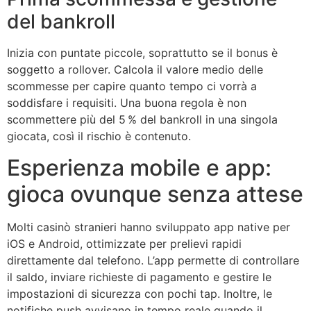
del bankroll
Inizia con puntate piccole, soprattutto se il bonus è
soggetto a rollover. Calcola il valore medio delle
scommesse per capire quanto tempo ci vorrà a
soddisfare i requisiti. Una buona regola è non
scommettere più del 5 % del bankroll in una singola
giocata, così il rischio è contenuto.
Esperienza mobile e app:
gioca ovunque senza attese
Molti casinò stranieri hanno sviluppato app native per
iOS e Android, ottimizzate per prelievi rapidi
direttamente dal telefono. L’app permette di controllare
il saldo, inviare richieste di pagamento e gestire le
impostazioni di sicurezza con pochi tap. Inoltre, le
notifiche push avvisano in tempo reale quando il