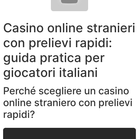
Casino online stranieri
con prelievi rapidi:
guida pratica per
giocatori italiani
Perché scegliere un casino
online straniero con prelievi
rapidi?