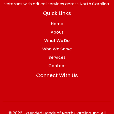
veterans with critical services across North Carolina.
Quick Links
Home
About
What We Do
Who We Serve
Services
Contact
Connect With Us
© 2026 Extended Hands of North Carolina, Inc. All