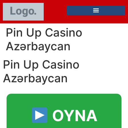
Pin Up Casino
Azərbaycan
Pin Up Casino
Azərbaycan
OYNA