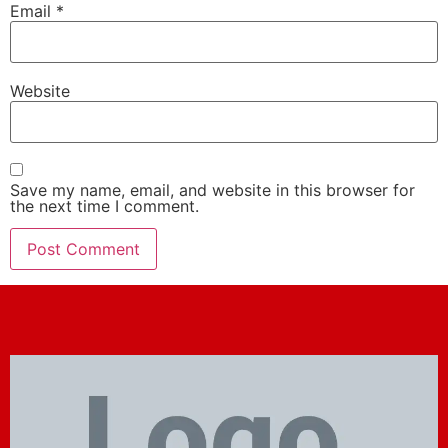
Email
*
Website
Save my name, email, and website in this browser for
the next time I comment.