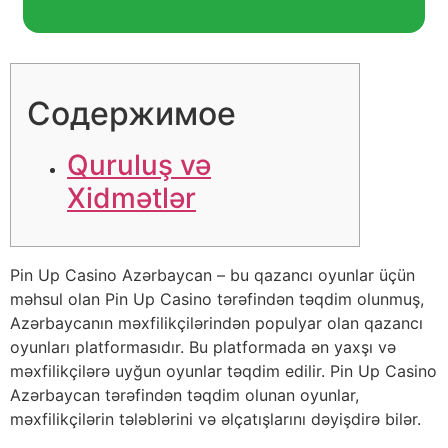
Содержимое
Quruluş və
Xidmətlər
Pin Up Casino Azərbaycan – bu qazancı oyunlar üçün
məhsul olan Pin Up Casino tərəfindən təqdim olunmuş,
Azərbaycanın məxfilikçilərindən populyar olan qazancı
oyunları platformasıdır. Bu platformada ən yaxşı və
məxfilikçilərə uyğun oyunlar təqdim edilir. Pin Up Casino
Azərbaycan tərəfindən təqdim olunan oyunlar,
məxfilikçilərin tələblərini və əlçatışlarını dəyişdirə bilər.