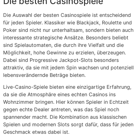
Die besten Casinospiele
Die Auswahl der besten Casinospiele ist entscheidend
für jeden Spieler. Klassiker wie Blackjack, Roulette und
Poker sind nicht nur unterhaltsam, sondern bieten auch
interessante strategische Ansätze. Besonders beliebt
sind Spielautomaten, die durch ihre Vielfalt und die
Möglichkeit, hohe Gewinne zu erzielen, überzeugen.
Dabei sind Progressive Jackpot-Slots besonders
attraktiv, da sie mit jedem Spin wachsen und potenziell
lebensverändernde Beträge bieten.
Live-Casino-Spiele bieten eine einzigartige Erfahrung,
da sie die Atmosphäre eines echten Casinos ins
Wohnzimmer bringen. Hier können Spieler in Echtzeit
gegen echte Dealer antreten, was das Spiel noch
spannender macht. Die Kombination aus klassischen
Spielen und modernen Slots sorgt dafür, dass für jeden
Geschmack etwas dabei ist.