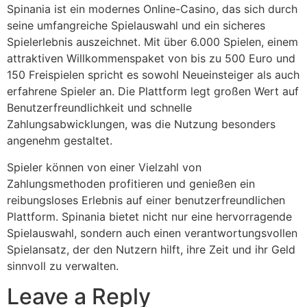
Spinania ist ein modernes Online-Casino, das sich durch
seine umfangreiche Spielauswahl und ein sicheres
Spielerlebnis auszeichnet. Mit über 6.000 Spielen, einem
attraktiven Willkommenspaket von bis zu 500 Euro und
150 Freispielen spricht es sowohl Neueinsteiger als auch
erfahrene Spieler an. Die Plattform legt großen Wert auf
Benutzerfreundlichkeit und schnelle
Zahlungsabwicklungen, was die Nutzung besonders
angenehm gestaltet.
Spieler können von einer Vielzahl von
Zahlungsmethoden profitieren und genießen ein
reibungsloses Erlebnis auf einer benutzerfreundlichen
Plattform. Spinania bietet nicht nur eine hervorragende
Spielauswahl, sondern auch einen verantwortungsvollen
Spielansatz, der den Nutzern hilft, ihre Zeit und ihr Geld
sinnvoll zu verwalten.
Leave a Reply