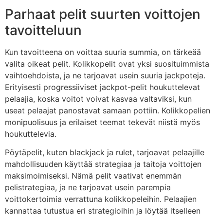
Parhaat pelit suurten voittojen
tavoitteluun
Kun tavoitteena on voittaa suuria summia, on tärkeää
valita oikeat pelit. Kolikkopelit ovat yksi suosituimmista
vaihtoehdoista, ja ne tarjoavat usein suuria jackpoteja.
Erityisesti progressiiviset jackpot-pelit houkuttelevat
pelaajia, koska voitot voivat kasvaa valtaviksi, kun
useat pelaajat panostavat samaan pottiin. Kolikkopelien
monipuolisuus ja erilaiset teemat tekevät niistä myös
houkuttelevia.
Pöytäpelit, kuten blackjack ja rulet, tarjoavat pelaajille
mahdollisuuden käyttää strategiaa ja taitoja voittojen
maksimoimiseksi. Nämä pelit vaativat enemmän
pelistrategiaa, ja ne tarjoavat usein parempia
voittokertoimia verrattuna kolikkopeleihin. Pelaajien
kannattaa tutustua eri strategioihin ja löytää itselleen