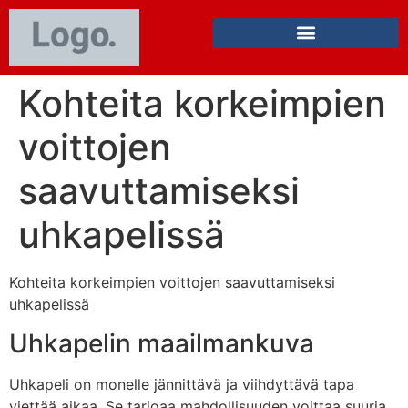
Kohteita korkeimpien
voittojen
saavuttamiseksi
uhkapelissä
Kohteita korkeimpien voittojen saavuttamiseksi
uhkapelissä
Uhkapelin maailmankuva
Uhkapeli on monelle jännittävä ja viihdyttävä tapa
viettää aikaa. Se tarjoaa mahdollisuuden voittaa suuria