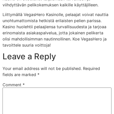
viihdyttävän pelikokemuksen kaikille käyttäjilleen.
Liittymällä VegasHero Kasinolle, pelaajat voivat nauttia
unohtumattomista hetkistä erilaisten pelien parissa.
Kasino huolehtii pelaajiensa turvallisuudesta ja tarjoaa
erinomaista asiakaspalvelua, jotta jokainen pelikerta
olisi mahdollisimman nautinnollinen. Koe VegasHero ja
tavoittele suuria voittoja!
Leave a Reply
Your email address will not be published.
Required
fields are marked
*
Comment
*