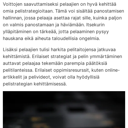
Voittojen saavuttamiseksi pelaajien on hyvä kehittää
omia pelistrategioitaan. Tämä voi sisältää panostamisen
hallinnan, jossa pelaaja asettaa rajat sille, kuinka paljon
on valmis panostamaan ja häviämään. Itsekurin
ylläpitäminen on tärkeää, jotta pelaaminen pysyy
hauskana eikä aiheuta taloudellisia ongelmia.
Lisäksi pelaajien tulisi harkita pelitaitojensa jatkuvaa
kehittämistä. Erilaiset strategiat ja pelin ymmärtäminen
auttavat pelaajaa tekemään parempia päätöksiä
pelitilanteissa. Erilaiset oppimisresurssit, kuten online-
artikkelit ja pelivideot, voivat olla hyödyllisiä
pelistrategian kehittämisessä.