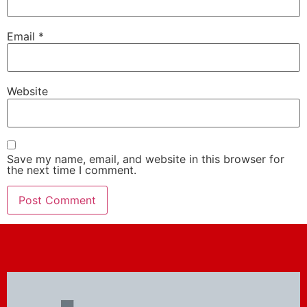
Email
*
Website
Save my name, email, and website in this browser for
the next time I comment.