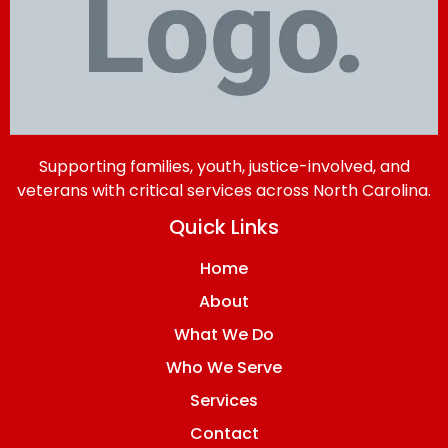
Supporting families, youth, justice-involved, and
veterans with critical services across North Carolina.
Quick Links
Home
About
What We Do
Who We Serve
Services
Contact