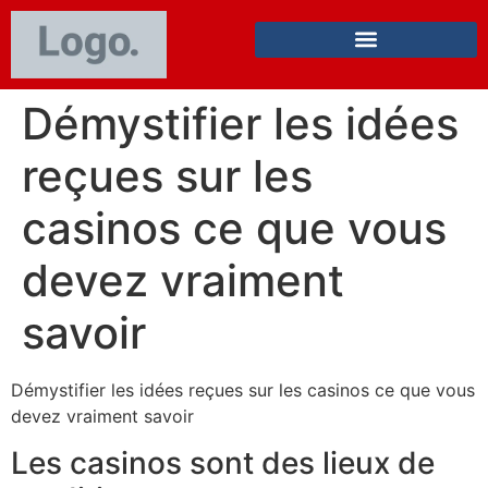
Démystifier les idées
reçues sur les
casinos ce que vous
devez vraiment
savoir
Démystifier les idées reçues sur les casinos ce que vous
devez vraiment savoir
Les casinos sont des lieux de