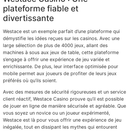
plateforme fiable et
divertissante
Westace est un exemple parfait d’une plateforme qui
démystifie les idées reçues sur les casinos. Avec une
large sélection de plus de 4000 jeux, allant des
machines à sous aux jeux de table, cette plateforme
s’engage à offrir une expérience de jeu variée et
enrichissante. De plus, leur interface optimisée pour
mobile permet aux joueurs de profiter de leurs jeux
préférés où qu’ils soient.
Avec des mesures de sécurité rigoureuses et un service
client réactif, Westace Casino prouve qu’il est possible
de jouer en ligne de manière sécurisée et agréable. Que
vous soyez un novice ou un joueur expérimenté,
Westace est là pour vous offrir une expérience de jeu
inégalée, tout en dissipant les mythes qui entourent