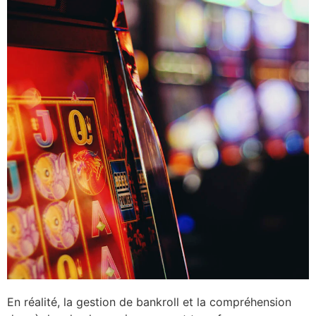
En réalité, la gestion de bankroll et la compréhension