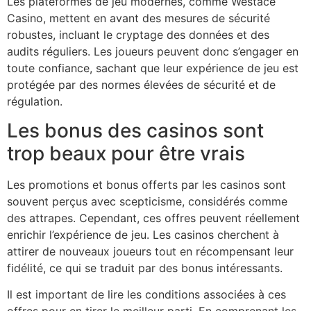
Les plateformes de jeu modernes, comme Westace
Casino, mettent en avant des mesures de sécurité
robustes, incluant le cryptage des données et des
audits réguliers. Les joueurs peuvent donc s’engager en
toute confiance, sachant que leur expérience de jeu est
protégée par des normes élevées de sécurité et de
régulation.
Les bonus des casinos sont
trop beaux pour être vrais
Les promotions et bonus offerts par les casinos sont
souvent perçus avec scepticisme, considérés comme
des attrapes. Cependant, ces offres peuvent réellement
enrichir l’expérience de jeu. Les casinos cherchent à
attirer de nouveaux joueurs tout en récompensant leur
fidélité, ce qui se traduit par des bonus intéressants.
Il est important de lire les conditions associées à ces