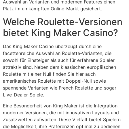
Auswahl an Varianten und modernen Features einen
Platz im umkämpften Online-Markt gesichert.
Welche Roulette-Versionen
bietet King Maker Casino?
Das King Maker Casino überzeugt durch eine
facettenreiche Auswahl an Roulette-Varianten, die
sowohl für Einsteiger als auch für erfahrene Spieler
attraktiv sind. Neben dem klassischen europäischen
Roulette mit einer Null finden Sie hier auch
amerikanisches Roulette mit Doppel-Null sowie
spannende Varianten wie French Roulette und sogar
Live-Dealer-Spiele.
Eine Besonderheit von King Maker ist die Integration
moderner Versionen, die mit innovativen Layouts und
Zusatzwetten aufwarten. Diese Vielfalt bietet Spielern
die Möglichkeit, ihre Präferenzen optimal zu bedienen