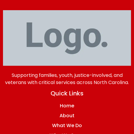
Supporting families, youth, justice-involved, and
veterans with critical services across North Carolina.
Quick Links
Home
About
What We Do