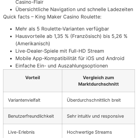
Casino-Flair
Übersichtliche Navigation und schnelle Ladezeiten
Quick facts – King Maker Casino Roulette:
Mehr als 5 Roulette-Varianten verfügbar
Hausvorteile ab 1,35 % (Französisch) bis 5,26 %
(Amerikanisch)
Live-Dealer-Spiele mit Full-HD Stream
Mobile App-Kompatibilität für iOS und Android
Einfache Ein- und Auszahlungsoptionen
Vorteil
Vergleich zum
Marktdurchschnitt
Variantenvielfalt
Überdurchschnittlich breit
Benutzerfreundlichkeit
Sehr intuitiv und responsive
Live-Erlebnis
Hochwertige Streams