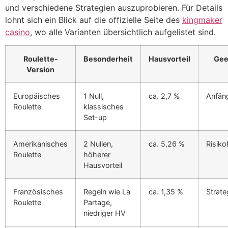
und verschiedene Strategien auszuprobieren. Für Details
lohnt sich ein Blick auf die offizielle Seite des
kingmaker
casino
, wo alle Varianten übersichtlich aufgelistet sind.
Roulette-
Besonderheit
Hausvorteil
Gee
Version
Europäisches
1 Null,
ca. 2,7 %
Anfäng
Roulette
klassisches
Set-up
Amerikanisches
2 Nullen,
ca. 5,26 %
Risiko
Roulette
höherer
Hausvorteil
Französisches
Regeln wie La
ca. 1,35 %
Strat
Roulette
Partage,
niedriger HV