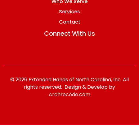
Who We Serve
Services
Contact
Connect With Us
© 2026 Extended Hands of North Carolina, Inc. All
rights reserved. Design & Develop by
Archrecode.com