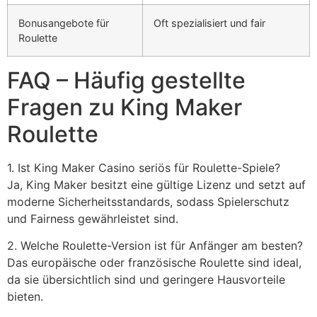
Bonusangebote für
Oft spezialisiert und fair
Roulette
FAQ – Häufig gestellte
Fragen zu King Maker
Roulette
1. Ist King Maker Casino seriös für Roulette-Spiele?
Ja, King Maker besitzt eine gültige Lizenz und setzt auf
moderne Sicherheitsstandards, sodass Spielerschutz
und Fairness gewährleistet sind.
2. Welche Roulette-Version ist für Anfänger am besten?
Das europäische oder französische Roulette sind ideal,
da sie übersichtlich sind und geringere Hausvorteile
bieten.