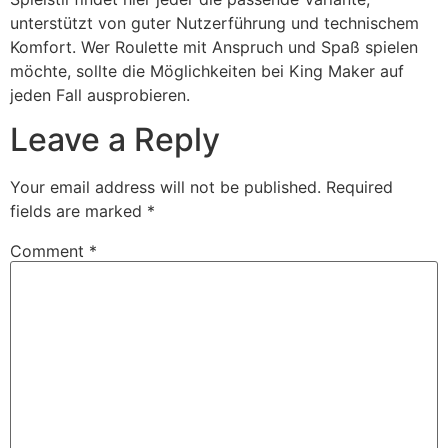
unterstützt von guter Nutzerführung und technischem
Komfort. Wer Roulette mit Anspruch und Spaß spielen
möchte, sollte die Möglichkeiten bei King Maker auf
jeden Fall ausprobieren.
Leave a Reply
Your email address will not be published.
Required
fields are marked
*
Comment
*