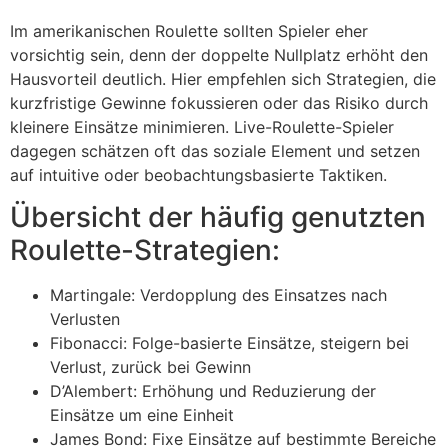
Im amerikanischen Roulette sollten Spieler eher
vorsichtig sein, denn der doppelte Nullplatz erhöht den
Hausvorteil deutlich. Hier empfehlen sich Strategien, die
kurzfristige Gewinne fokussieren oder das Risiko durch
kleinere Einsätze minimieren. Live-Roulette-Spieler
dagegen schätzen oft das soziale Element und setzen
auf intuitive oder beobachtungsbasierte Taktiken.
Übersicht der häufig genutzten
Roulette-Strategien:
Martingale: Verdopplung des Einsatzes nach
Verlusten
Fibonacci: Folge-basierte Einsätze, steigern bei
Verlust, zurück bei Gewinn
D’Alembert: Erhöhung und Reduzierung der
Einsätze um eine Einheit
James Bond: Fixe Einsätze auf bestimmte Bereiche