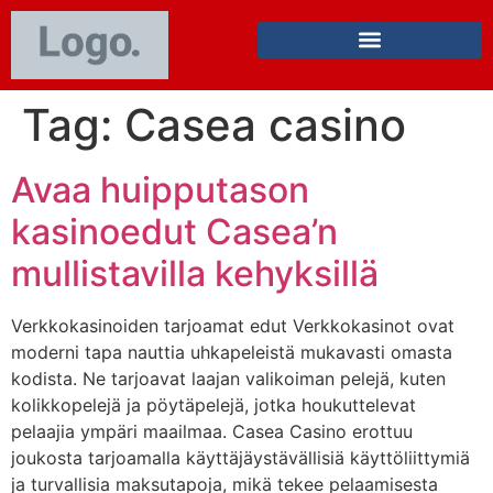
Tag:
Сasea casino
Avaa huipputason
kasinoedut Сasea’n
mullistavilla kehyksillä
Verkkokasinoiden tarjoamat edut Verkkokasinot ovat
moderni tapa nauttia uhkapeleistä mukavasti omasta
kodista. Ne tarjoavat laajan valikoiman pelejä, kuten
kolikkopelejä ja pöytäpelejä, jotka houkuttelevat
pelaajia ympäri maailmaa. Casea Casino erottuu
joukosta tarjoamalla käyttäjäystävällisiä käyttöliittymiä
ja turvallisia maksutapoja, mikä tekee pelaamisesta