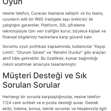
Oyun
nesine telefon, Curacao lisansına sahiptir ve bu lisans,
oyunların adil bir RNG (rastgele sayı üreticisi) ile
çalıştığını garantiler. Platform, SSL şifreleme
teknolojisiyle tüm veri trafiğini korur; böylece kişisel ve
finansal bilgileriniz hackerlara karşı güvenli kalır.
Sorumlu oyun politikası kapsamında, kullanıcılar “Kayıp
Limiti”, “Oturum Süresi” ve “Kendini Durdur” gibi araçları
aktif hâle getirebilir. Bu özellikler, kumar bağımlılığı
riskini azaltmak amacıyla tasarlanmıştır.
Müşteri Desteği ve Sık
Sorulan Sorular
Herhangi bir sorunla karşılaştığınızda, nesine telefon
7/24 canlı sohbet ve e-posta desteği sunar. Destek
ekibi, ödeme, bonus, teknik sorunlar ve hesabınızla ilgili