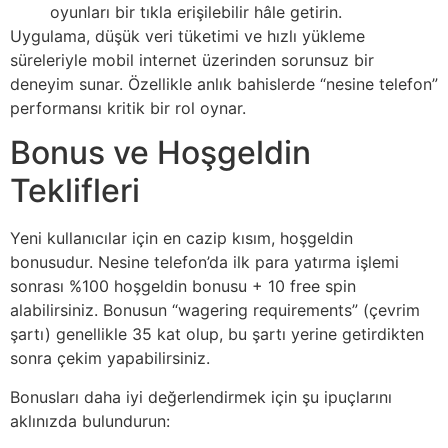
oyunları bir tıkla erişilebilir hâle getirin.
Uygulama, düşük veri tüketimi ve hızlı yükleme
süreleriyle mobil internet üzerinden sorunsuz bir
deneyim sunar. Özellikle anlık bahislerde “nesine telefon”
performansı kritik bir rol oynar.
Bonus ve Hoşgeldin
Teklifleri
Yeni kullanıcılar için en cazip kısım, hoşgeldin
bonusudur. Nesine telefon’da ilk para yatırma işlemi
sonrası %100 hoşgeldin bonusu + 10 free spin
alabilirsiniz. Bonusun “wagering requirements” (çevrim
şartı) genellikle 35 kat olup, bu şartı yerine getirdikten
sonra çekim yapabilirsiniz.
Bonusları daha iyi değerlendirmek için şu ipuçlarını
aklınızda bulundurun: