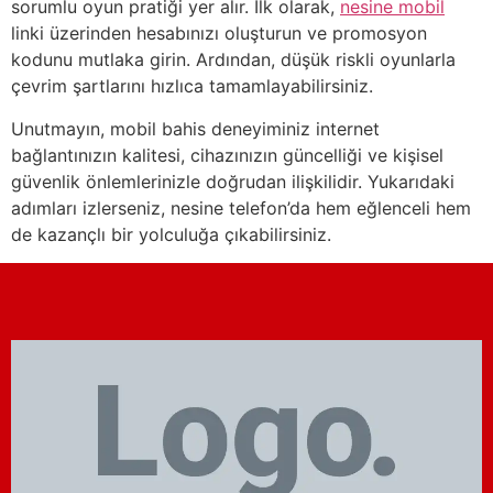
sorumlu oyun pratiği yer alır. İlk olarak,
nesine mobil
linki üzerinden hesabınızı oluşturun ve promosyon
kodunu mutlaka girin. Ardından, düşük riskli oyunlarla
çevrim şartlarını hızlıca tamamlayabilirsiniz.
Unutmayın, mobil bahis deneyiminiz internet
bağlantınızın kalitesi, cihazınızın güncelliği ve kişisel
güvenlik önlemlerinizle doğrudan ilişkilidir. Yukarıdaki
adımları izlerseniz, nesine telefon’da hem eğlenceli hem
de kazançlı bir yolculuğa çıkabilirsiniz.