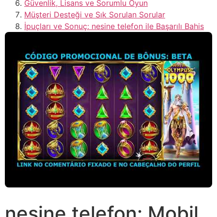
Güvenlik, Lisans ve Sorumlu Oyun
Müşteri Desteği ve Sık Sorulan Sorular
İpuçları ve Sonuç: nesine telefon ile Başarılı Bahis
nesine telefon: Mobil