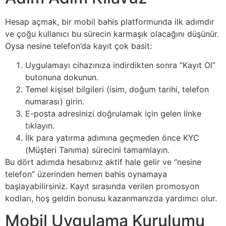
Hesap açmak, bir mobil bahis platformunda ilk adımdır
ve çoğu kullanıcı bu sürecin karmaşık olacağını düşünür.
Oysa nesine telefon’da kayıt çok basit:
Uygulamayı cihazınıza indirdikten sonra “Kayıt Ol”
butonuna dokunun.
Temel kişisel bilgileri (isim, doğum tarihi, telefon
numarası) girin.
E-posta adresinizi doğrulamak için gelen linke
tıklayın.
İlk para yatırma adımına geçmeden önce KYC
(Müşteri Tanıma) sürecini tamamlayın.
Bu dört adımda hesabınız aktif hale gelir ve “nesine
telefon” üzerinden hemen bahis oynamaya
başlayabilirsiniz. Kayıt sırasında verilen promosyon
kodları, hoş geldin bonusu kazanmanızda yardımcı olur.
Mobil Uygulama Kurulumu