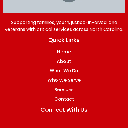
Supporting families, youth, justice-involved, and
veterans with critical services across North Carolina.
Quick Links
Home
About
What We Do
Who We Serve
Services
Contact
Connect With Us