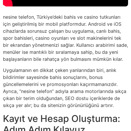
nesine telefon, Türkiye’deki bahis ve casino tutkunları
için geliştirilmiş bir mobil platformdur. Android ve iOS
cihazlarda sorunsuz çalışan bu uygulama, canlı bahis,
spor bahisleri, casino oyunları ve slot makinelerini tek
bir ekrandan yönetmenizi sağlar. Kullanıcı arabirimi sade,
menüler ise mantıklı bir sıralamaya sahip, bu da yeni
başlayanların bile rahatça yön bulmasını mümkün kılar.
Uygulamanın en dikkat çeken yanlarından biri, anlık
bildirimler sayesinde bahis sonuçlarını, bonus
güncellemelerini ve promosyonları kaçırmamanızdır.
Ayrıca, “nesine telefon” adıyla arama motorlarında sıkça
çıkan bir terim olduğundan, SEO dostu içeriklerde de
sıkça yer alır; bu da sitenizin görünürlüğünü artırır.
Kayıt ve Hesap Oluşturma:
Adım Adım Kılavuz