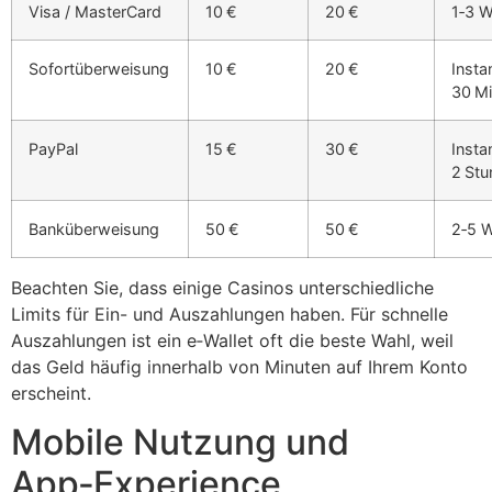
Visa / MasterCard
10 €
20 €
1‑3 
Sofortüberweisung
10 €
20 €
Insta
30 Mi
PayPal
15 €
30 €
Insta
2 St
Banküberweisung
50 €
50 €
2‑5 
Beachten Sie, dass einige Casinos unterschiedliche
Limits für Ein- und Auszahlungen haben. Für schnelle
Auszahlungen ist ein e‑Wallet oft die beste Wahl, weil
das Geld häufig innerhalb von Minuten auf Ihrem Konto
erscheint.
Mobile Nutzung und
App‑Experience