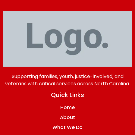
Supporting families, youth, justice-involved, and
veterans with critical services across North Carolina.
Quick Links
Home
About
What We Do