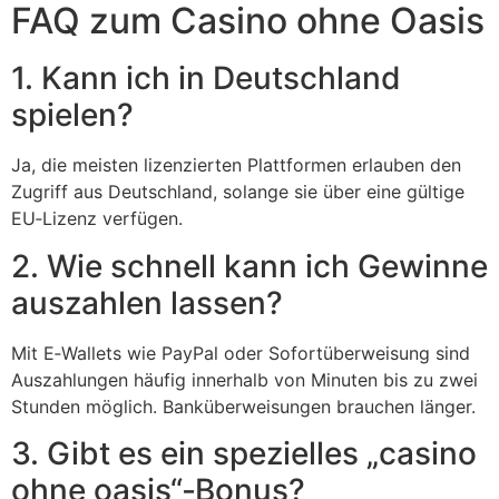
FAQ zum Casino ohne Oasis
1. Kann ich in Deutschland
spielen?
Ja, die meisten lizenzierten Plattformen erlauben den
Zugriff aus Deutschland, solange sie über eine gültige
EU‑Lizenz verfügen.
2. Wie schnell kann ich Gewinne
auszahlen lassen?
Mit E‑Wallets wie PayPal oder Sofortüberweisung sind
Auszahlungen häufig innerhalb von Minuten bis zu zwei
Stunden möglich. Banküberweisungen brauchen länger.
3. Gibt es ein spezielles „casino
ohne oasis“‑Bonus?