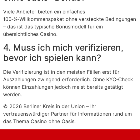
Viele Anbieter bieten ein einfaches
100‑%‑Willkommenspaket ohne versteckte Bedingungen
– das ist das typische Bonusmodell für ein
übersichtliches Casino.
4. Muss ich mich verifizieren,
bevor ich spielen kann?
Die Verifizierung ist in den meisten Fällen erst für
Auszahlungen zwingend erforderlich. Ohne KYC‑Check
können Einzahlungen jedoch meist bereits getätigt
werden.
© 2026 Berliner Kreis in der Union – Ihr
vertrauenswürdiger Partner für Informationen rund um
das Thema Casino ohne Oasis.