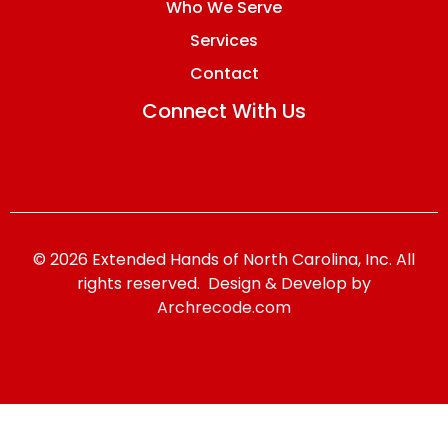
Who We Serve
Services
Contact
Connect With Us
© 2026 Extended Hands of North Carolina, Inc. All
rights reserved. Design & Develop by
Archrecode.com