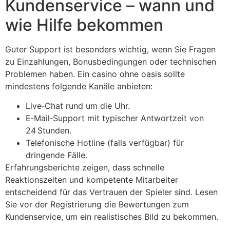
Kundenservice – wann und
wie Hilfe bekommen
Guter Support ist besonders wichtig, wenn Sie Fragen
zu Einzahlungen, Bonusbedingungen oder technischen
Problemen haben. Ein casino ohne oasis sollte
mindestens folgende Kanäle anbieten:
Live‑Chat rund um die Uhr.
E‑Mail‑Support mit typischer Antwortzeit von
24 Stunden.
Telefonische Hotline (falls verfügbar) für
dringende Fälle.
Erfahrungsberichte zeigen, dass schnelle
Reaktionszeiten und kompetente Mitarbeiter
entscheidend für das Vertrauen der Spieler sind. Lesen
Sie vor der Registrierung die Bewertungen zum
Kundenservice, um ein realistisches Bild zu bekommen.