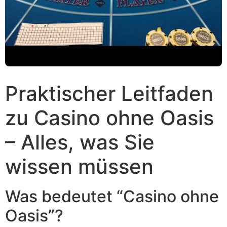
Praktischer Leitfaden
zu Casino ohne Oasis
– Alles, was Sie
wissen müssen
Was bedeutet “Casino ohne
Oasis”?