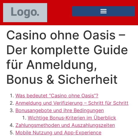
Casino ohne Oasis –
Der komplette Guide
für Anmeldung,
Bonus & Sicherheit
Was bedeutet “Casino ohne Oasis”?
Anmeldung und Verifizierung – Schritt für Schritt
Bonusangebote und ihre Bedingungen
Wichtige Bonus‑Kriterien im Überblick
Zahlungsmethoden und Auszahlungszeiten
Mobile Nutzung und App‑Experience