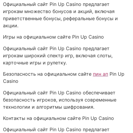
Официальный сайт Pin Up Casino предлагает
игрокам множество бонусов и акций, включая
приветственные бонусы, реферальные бонусы и
акции.
Игры на официальном сайте Pin Up Casino
Официальный сайт Pin Up Casino предлагает
игрокам широкий спектр игр, включая слоты,
карточные игры и рулетку.
Безопасность на официальном сайте
пин ап
Pin Up
Casino
Официальный сайт Pin Up Casino обеспечивает
безопасность игроков, используя современные
технологии и алгоритмы шифрования.
Контакты на официальном сайте Pin Up Casino
Официальный сайт Pin Up Casino предлагает