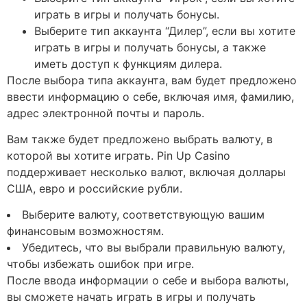
играть в игры и получать бонусы.
Выберите тип аккаунта “Дилер”, если вы хотите
играть в игры и получать бонусы, а также
иметь доступ к функциям дилера.
После выбора типа аккаунта, вам будет предложено
ввести информацию о себе, включая имя, фамилию,
адрес электронной почты и пароль.
Вам также будет предложено выбрать валюту, в
которой вы хотите играть. Pin Up Casino
поддерживает несколько валют, включая доллары
США, евро и российские рубли.
Выберите валюту, соответствующую вашим
финансовым возможностям.
Убедитесь, что вы выбрали правильную валюту,
чтобы избежать ошибок при игре.
После ввода информации о себе и выбора валюты,
вы сможете начать играть в игры и получать