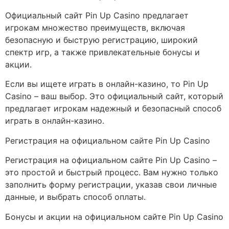
Официальный сайт Pin Up Casino предлагает
игрокам множество преимуществ, включая
безопасную и быструю регистрацию, широкий
спектр игр, а также привлекательные бонусы и
акции.
Если вы ищете играть в онлайн-казино, то Pin Up
Casino – ваш выбор. Это официальный сайт, который
предлагает игрокам надежный и безопасный способ
играть в онлайн-казино.
Регистрация на официальном сайте Pin Up Casino
Регистрация на официальном сайте Pin Up Casino –
это простой и быстрый процесс. Вам нужно только
заполнить форму регистрации, указав свои личные
данные, и выбрать способ оплаты.
Бонусы и акции на официальном сайте Pin Up Casino