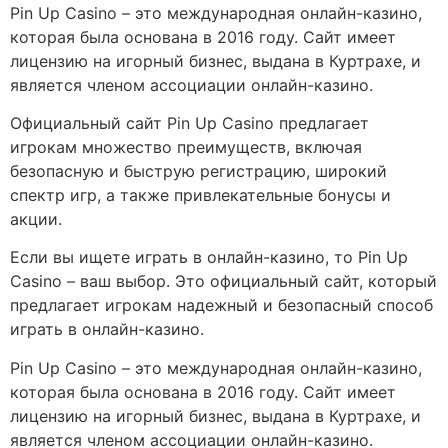
Pin Up Casino – это международная онлайн-казино,
которая была основана в 2016 году. Сайт имеет
лицензию на игорный бизнес, выдана в Куртрахе, и
является членом ассоциации онлайн-казино.
Официальный сайт Pin Up Casino предлагает
игрокам множество преимуществ, включая
безопасную и быструю регистрацию, широкий
спектр игр, а также привлекательные бонусы и
акции.
Если вы ищете играть в онлайн-казино, то Pin Up
Casino – ваш выбор. Это официальный сайт, который
предлагает игрокам надежный и безопасный способ
играть в онлайн-казино.
Pin Up Casino – это международная онлайн-казино,
которая была основана в 2016 году. Сайт имеет
лицензию на игорный бизнес, выдана в Куртрахе, и
является членом ассоциации онлайн-казино.