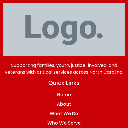
Supporting families, youth, justice-involved, and
veterans with critical services across North Carolina.
Quick Links
Home
About
What We Do
Who We Serve