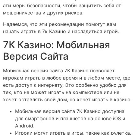
эти меры безопасности, чтобы защитить себя от
мошенничества и других рисков.
Надеемся, что эти рекомендации помогут вам
начать играть в 7к Казино и насладиться игрой.
7К Казино: Мобильная
Версия Сайта
Мобильная версия сайта 7К Казино позволяет
игрокам играть в любое время и в любом месте, где
есть доступ к интернету. Это особенно удобно для
тех, кто не может играть на компьютере или не
хочет оставлять свой дом, но хочет играть в казино.
Мобильная версия сайта 7К Казино доступна
для смартфонов и планшетов на основе iOS и
Android.
Игроки могут играть в игры, такие как рулетка,