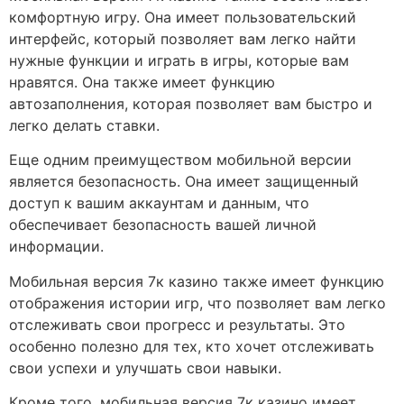
комфортную игру. Она имеет пользовательский
интерфейс, который позволяет вам легко найти
нужные функции и играть в игры, которые вам
нравятся. Она также имеет функцию
автозаполнения, которая позволяет вам быстро и
легко делать ставки.
Еще одним преимуществом мобильной версии
является безопасность. Она имеет защищенный
доступ к вашим аккаунтам и данным, что
обеспечивает безопасность вашей личной
информации.
Мобильная версия 7к казино также имеет функцию
отображения истории игр, что позволяет вам легко
отслеживать свои прогресс и результаты. Это
особенно полезно для тех, кто хочет отслеживать
свои успехи и улучшать свои навыки.
Кроме того, мобильная версия 7к казино имеет