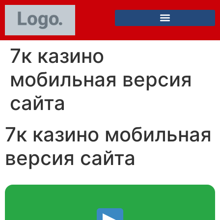
7к казино
мобильная версия
сайта
7к казино мобильная
версия сайта