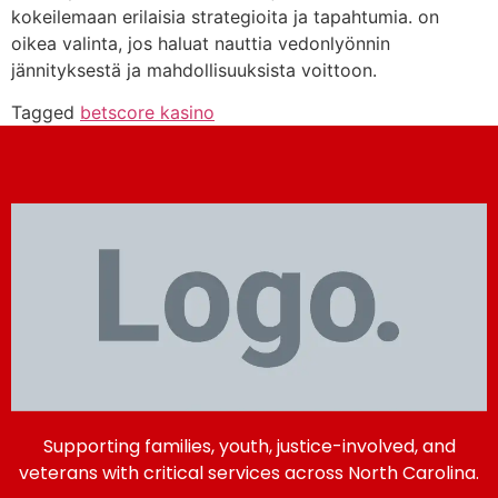
kokeilemaan erilaisia strategioita ja tapahtumia. on
oikea valinta, jos haluat nauttia vedonlyönnin
jännityksestä ja mahdollisuuksista voittoon.
Tagged
betscore kasino
Supporting families, youth, justice-involved, and
veterans with critical services across North Carolina.