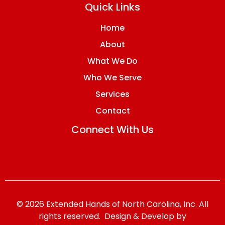
Quick Links
Home
About
What We Do
Who We Serve
Services
Contact
Connect With Us
© 2026 Extended Hands of North Carolina, Inc. All
rights reserved. Design & Develop by