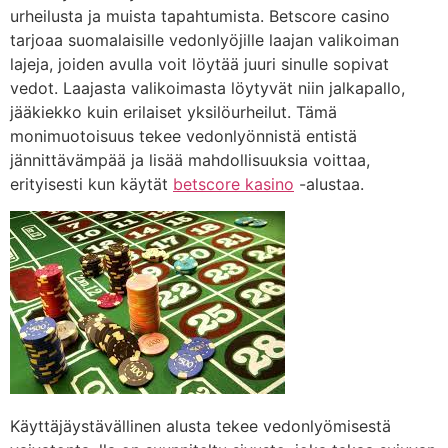
urheilusta ja muista tapahtumista. Betscore casino
tarjoaa suomalaisille vedonlyöjille laajan valikoiman
lajeja, joiden avulla voit löytää juuri sinulle sopivat
vedot. Laajasta valikoimasta löytyvät niin jalkapallo,
jääkiekko kuin erilaiset yksilöurheilut. Tämä
monimuotoisuus tekee vedonlyönnistä entistä
jännittävämpää ja lisää mahdollisuuksia voittaa,
erityisesti kun käytät
betscore kasino
-alustaa.
Käyttäjäystävällinen alusta tekee vedonlyömisestä