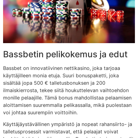
Bassbetin pelikokemus ja edut
Bassbet on innovatiivinen nettikasino, joka tarjoaa
käyttäjilleen monia etuja. Suuri bonuspaketti, joka
sisältää jopa 500 € talletusbonuksen ja 200
ilmaiskierrosta, tekee siitä houkuttelevan vaihtoehdon
monille pelaajille. Tämä bonus mahdollistaa pelaamisen
aloittamisen suuremmalla pelikassalla, mikä puolestaan
voi johtaa suurempiin voittoihin.
Käyttäjäystävällinen ympäristö ja nopeat rahansiirto- ja
talletusprosessit varmistavat, että pelaajat voivat