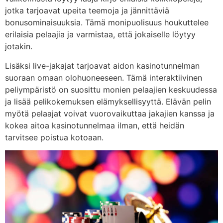
jotka tarjoavat upeita teemoja ja jännittäviä
bonusominaisuuksia. Tämä monipuolisuus houkuttelee
erilaisia pelaajia ja varmistaa, että jokaiselle löytyy
jotakin.
Lisäksi live-jakajat tarjoavat aidon kasinotunnelman
suoraan omaan olohuoneeseen. Tämä interaktiivinen
peliympäristö on suosittu monien pelaajien keskuudessa
ja lisää pelikokemuksen elämyksellisyyttä. Elävän pelin
myötä pelaajat voivat vuorovaikuttaa jakajien kanssa ja
kokea aitoa kasinotunnelmaa ilman, että heidän
tarvitsee poistua kotoaan.