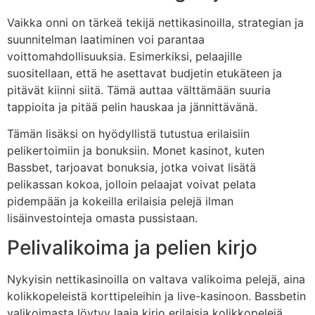
Vaikka onni on tärkeä tekijä nettikasinoilla, strategian ja
suunnitelman laatiminen voi parantaa
voittomahdollisuuksia. Esimerkiksi, pelaajille
suositellaan, että he asettavat budjetin etukäteen ja
pitävät kiinni siitä. Tämä auttaa välttämään suuria
tappioita ja pitää pelin hauskaa ja jännittävänä.
Tämän lisäksi on hyödyllistä tutustua erilaisiin
pelikertoimiin ja bonuksiin. Monet kasinot, kuten
Bassbet, tarjoavat bonuksia, jotka voivat lisätä
pelikassan kokoa, jolloin pelaajat voivat pelata
pidempään ja kokeilla erilaisia pelejä ilman
lisäinvestointeja omasta pussistaan.
Pelivalikoima ja pelien kirjo
Nykyisin nettikasinoilla on valtava valikoima pelejä, aina
kolikkopeleistä korttipeleihin ja live-kasinoon. Bassbetin
valikoimasta löytyy laaja kirjo erilaisia kolikkopelejä,