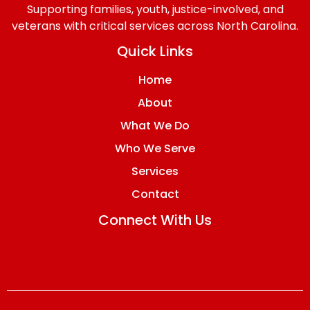
Supporting families, youth, justice-involved, and
veterans with critical services across North Carolina.
Quick Links
Home
About
What We Do
Who We Serve
Services
Contact
Connect With Us